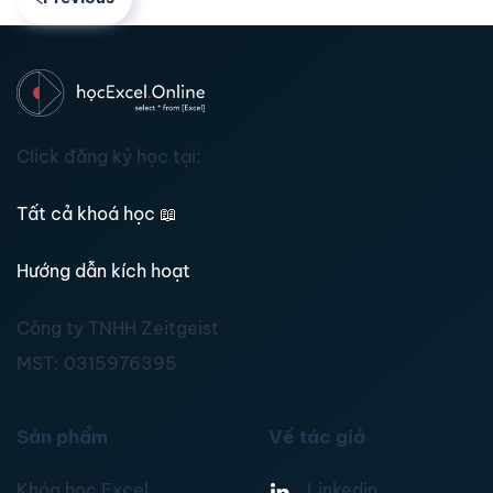
Click đăng ký học tại:
Tất cả khoá học
📖
Hướng dẫn kích hoạt
Công ty TNHH Zeitgeist
MST:
0315976395
Sản phẩm
Về tác giả
Khóa học Excel
Linkedin