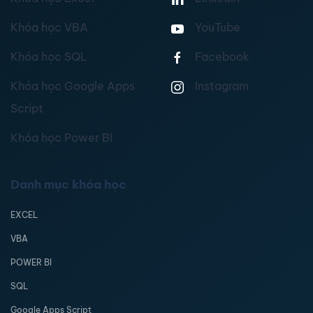
Khóa học VBA
YouTube
Khóa học SQL
Facebook
Khóa học Google Apps
Instagram
Script
Khóa học Power BI
Danh mục khóa học
EXCEL
VBA
POWER BI
SQL
Google Apps Script