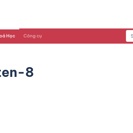
oá Học
Công cụ
ten-8