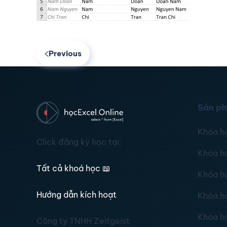
Previous
Sản p
Khóa h
Click đăng ký học tại:
Khóa h
Tất cả khoá học
📖
Khóa h
Hướng dẫn kích hoạt
Khóa h
Khóa h
Công ty TNHH Zeitgeist