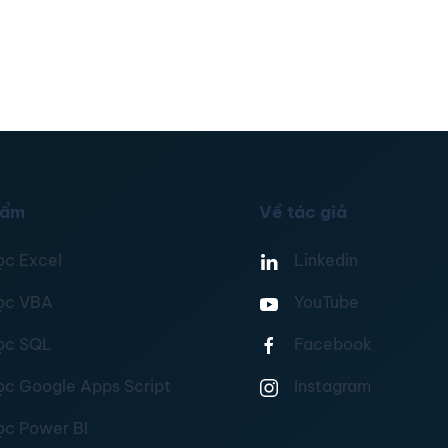
hẩm
Về tác giả
ọc Excel
Linkedin
ọc VBA
YouTube
ọc SQL
Facebook
ọc Google Apps Script
Instagram
ọc Power BI