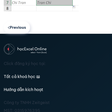
Previous
Click đăng ký học tại:
Tất cả khoá học
📖
Hướng dẫn kích hoạt
Công ty TNHH Zeitgeist
MST:
0315976395