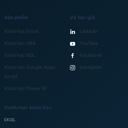
Sản phẩm
Về tác giả
Khóa học Excel
Linkedin
Khóa học VBA
YouTube
Khóa học SQL
Facebook
Khóa học Google Apps
Instagram
Script
Khóa học Power BI
Danh mục khóa học
EXCEL