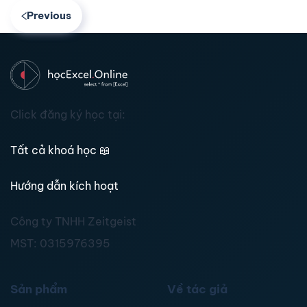
Previous
Click đăng ký học tại:
Tất cả khoá học
📖
Hướng dẫn kích hoạt
Công ty TNHH Zeitgeist
MST:
0315976395
Sản phẩm
Về tác giả