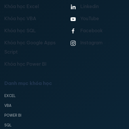
Khóa học Excel
Linkedin
Khóa học VBA
YouTube
Khóa học SQL
Facebook
Khóa học Google Apps
Instagram
Script
Khóa học Power BI
Danh mục khóa học
EXCEL
VBA
POWER BI
SQL