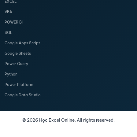
EXCEL
VBA
POWER BI
SQL
Google Apps Script
Google Sheets
Power Query
Python
Power Platform
Google Data Studio
©
2026
Học Excel Online. All rights reserved.