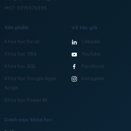
MST:
0315976395
Sản phẩm
Về tác giả
Khóa học Excel
Linkedin
Khóa học VBA
YouTube
Khóa học SQL
Facebook
Khóa học Google Apps
Instagram
Script
Khóa học Power BI
Danh mục khóa học