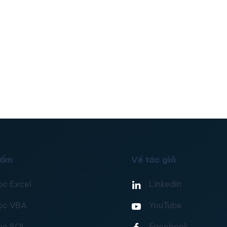
hẩm
Về tác giả
ọc Excel
Linkedin
ọc VBA
YouTube
ọc SQL
Facebook