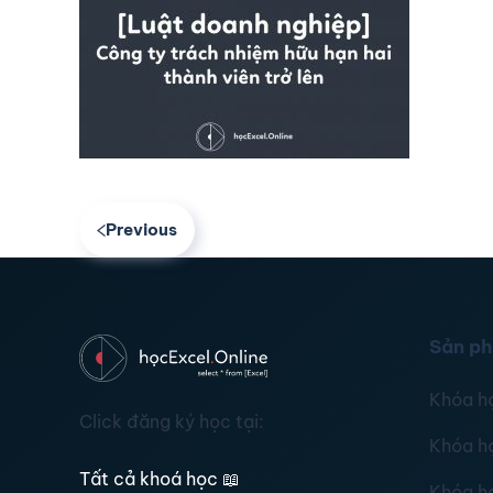
Previous
Sản p
Khóa h
Click đăng ký học tại:
Khóa h
Tất cả khoá học
📖
Khóa h