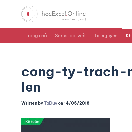
Trang chủ
Series bài viết
Tài nguyên
Kh
cong-ty-trach-
len
Written by
TgDuy
on
14/05/2018
.