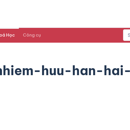
oá Học
Công cụ
nhiem-huu-han-hai-