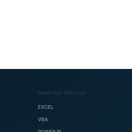
Danh mục khóa học
EXCEL
VBA
POWER BI