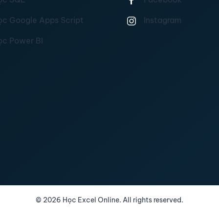
ọc Google Apps Script
Instagram
ọc Power BI
©
2026
Học Excel Online. All rights reserved.