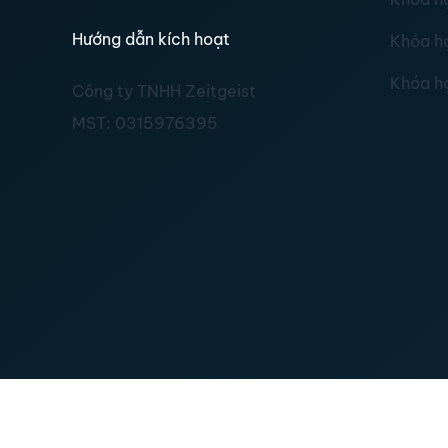
Hướng dẫn kích hoạt
Khóa h
Khóa h
Công ty TNHH Zeitgeist
MST:
0315976395