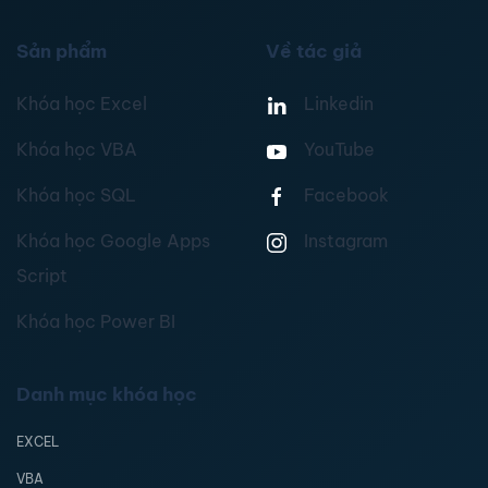
Sản phẩm
Về tác giả
Khóa học Excel
Linkedin
Khóa học VBA
YouTube
Khóa học SQL
Facebook
Khóa học Google Apps
Instagram
Script
Khóa học Power BI
Danh mục khóa học
EXCEL
VBA