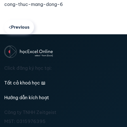
cong-thuc-mang-dong-6
Previous
Click đăng ký học tại:
Tất cả khoá học
📖
Hướng dẫn kích hoạt
Công ty TNHH Zeitgeist
MST:
0315976395