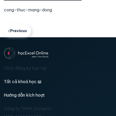
cong-thuc-mang-dong
Previous
Click đăng ký học tại:
Tất cả khoá học
📖
Hướng dẫn kích hoạt
Công ty TNHH Zeitgeist