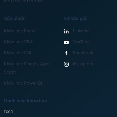
MST:
0315976395
Sản phẩm
Về tác giả
Khóa học Excel
Linkedin
Khóa học VBA
YouTube
Khóa học SQL
Facebook
Khóa học Google Apps
Instagram
Script
Khóa học Power BI
Danh mục khóa học
EXCEL