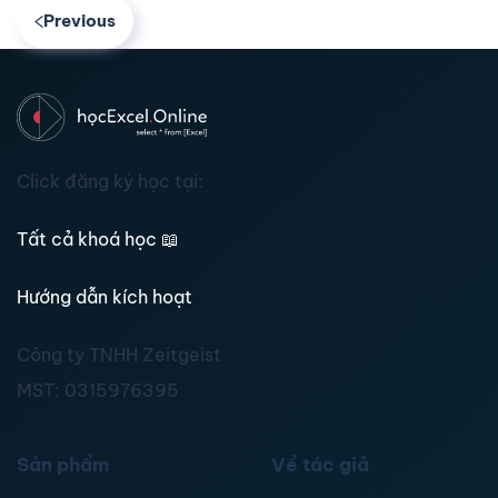
Previous
Click đăng ký học tại:
Tất cả khoá học
📖
Hướng dẫn kích hoạt
Công ty TNHH Zeitgeist
MST:
0315976395
Sản phẩm
Về tác giả