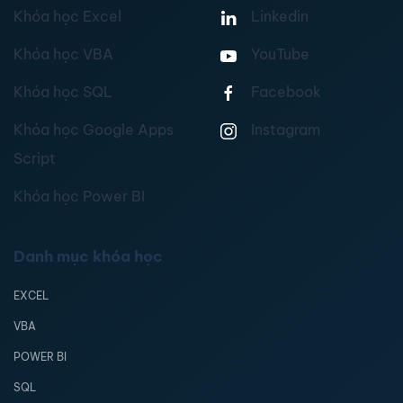
Khóa học Excel
Linkedin
Khóa học VBA
YouTube
Khóa học SQL
Facebook
Khóa học Google Apps
Instagram
Script
Khóa học Power BI
Danh mục khóa học
EXCEL
VBA
POWER BI
SQL