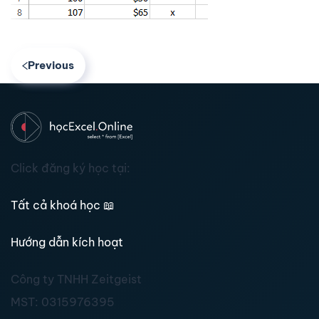
Previous
Click đăng ký học tại:
Tất cả khoá học
📖
Hướng dẫn kích hoạt
Công ty TNHH Zeitgeist
MST:
0315976395