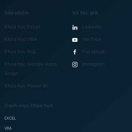
Sản phẩm
Về tác giả
Khóa học Excel
Linkedin
Khóa học VBA
YouTube
Khóa học SQL
Facebook
Khóa học Google Apps
Instagram
Script
Khóa học Power BI
Danh mục khóa học
EXCEL
VBA