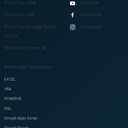
Khóa học VBA
YouTube
Khóa học SQL
Facebook
Khóa học Google Apps
Instagram
Script
Khóa học Power BI
Danh mục khóa học
EXCEL
VBA
POWER BI
SQL
Google Apps Script
Google Sheets