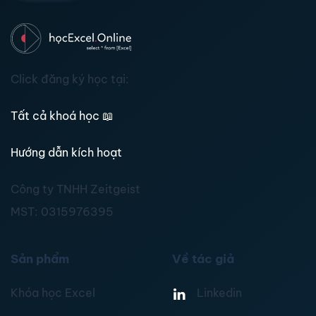
Click đăng ký học tại:
Tất cả khoá học
📖
Hướng dẫn kích hoạt
Công ty TNHH Zeitgeist
MST:
0315976395
Sản phẩm
Về tác giả
Khóa học Excel
Linkedin