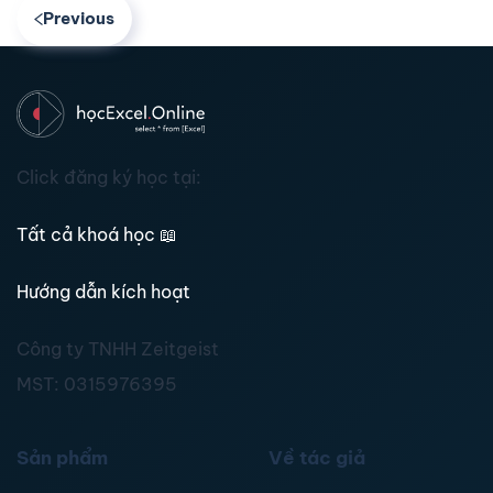
Previous
Click đăng ký học tại:
Tất cả khoá học
📖
Hướng dẫn kích hoạt
Công ty TNHH Zeitgeist
MST:
0315976395
Sản phẩm
Về tác giả