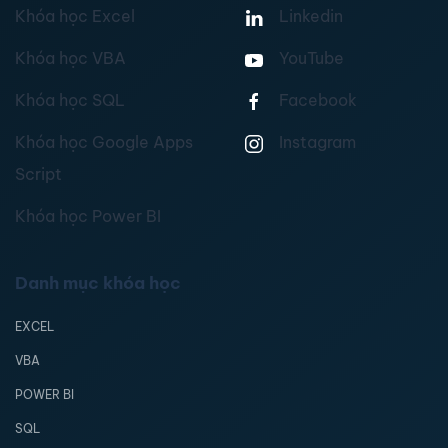
Khóa học Excel
Linkedin
Khóa học VBA
YouTube
Khóa học SQL
Facebook
Khóa học Google Apps
Instagram
Script
Khóa học Power BI
Danh mục khóa học
EXCEL
VBA
POWER BI
SQL