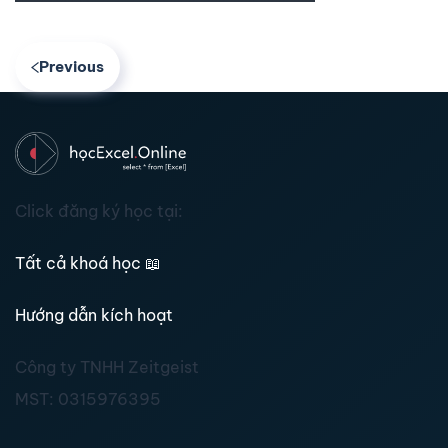
Previous
Click đăng ký học tại:
Tất cả khoá học
📖
Hướng dẫn kích hoạt
Công ty TNHH Zeitgeist
MST:
0315976395