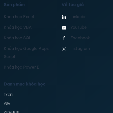
Sản phẩm
Về tác giả
Khóa học Excel
Linkedin
Khóa học VBA
YouTube
Khóa học SQL
Facebook
Khóa học Google Apps
Instagram
Script
Khóa học Power BI
Danh mục khóa học
EXCEL
VBA
POWER BI