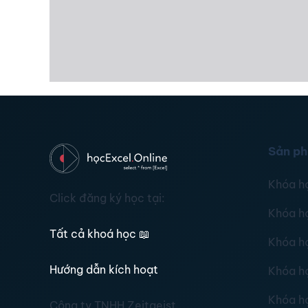
Sản p
Khóa h
Click đăng ký học tại:
Khóa h
Tất cả khoá học
📖
Khóa h
Hướng dẫn kích hoạt
Khóa h
Khóa h
Công ty TNHH Zeitgeist