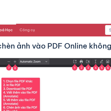
oá Học
Công cụ
chèn ảnh vào PDF Online không