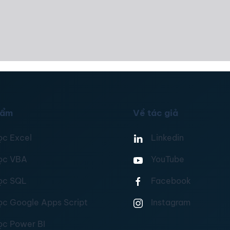
hẩm
Về tác giả
ọc Excel
Linkedin
ọc VBA
YouTube
ọc SQL
Facebook
ọc Google Apps Script
Instagram
ọc Power BI