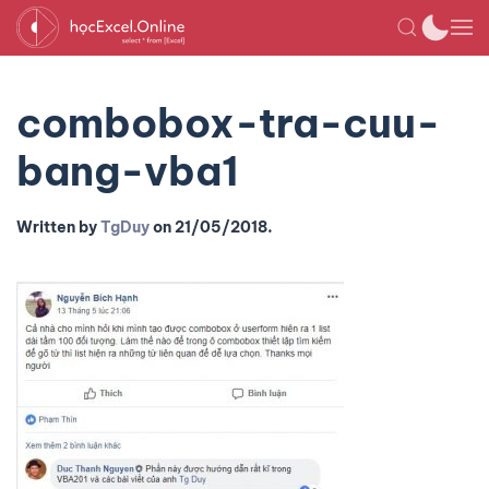
combobox-tra-cuu-
bang-vba1
Written by
TgDuy
on
21/05/2018
.