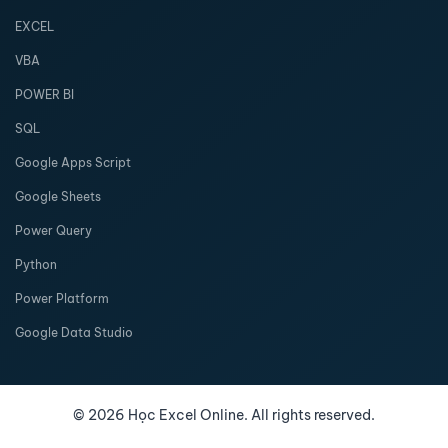
EXCEL
VBA
POWER BI
SQL
Google Apps Script
Google Sheets
Power Query
Python
Power Platform
Google Data Studio
©
2026
Học Excel Online. All rights reserved.