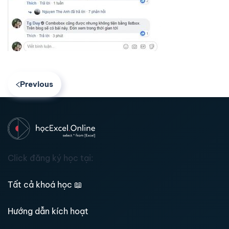
Previous
Click đăng ký học tại:
Tất cả khoá học
📖
Hướng dẫn kích hoạt