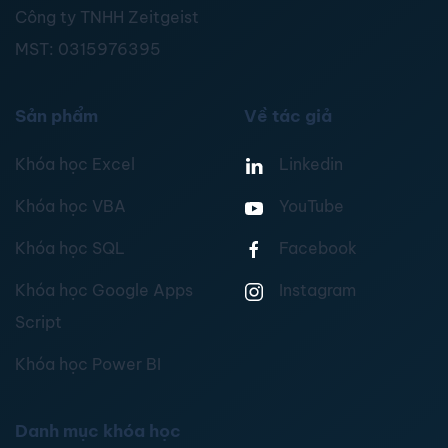
Công ty TNHH Zeitgeist
MST:
0315976395
Sản phẩm
Về tác giả
Khóa học Excel
Linkedin
Khóa học VBA
YouTube
Khóa học SQL
Facebook
Khóa học Google Apps
Instagram
Script
Khóa học Power BI
Danh mục khóa học