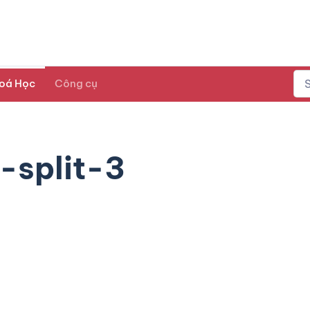
oá Học
Công cụ
-split-3