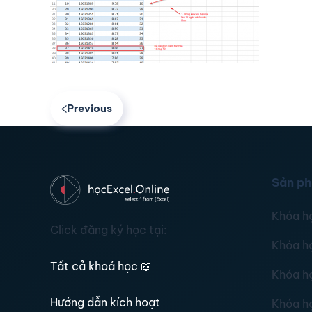
Previous
Sản p
Khóa h
Click đăng ký học tại:
Khóa h
Tất cả khoá học
📖
Khóa h
Hướng dẫn kích hoạt
Khóa h