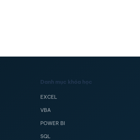
Danh mục khóa học
EXCEL
VBA
POWER BI
SQL