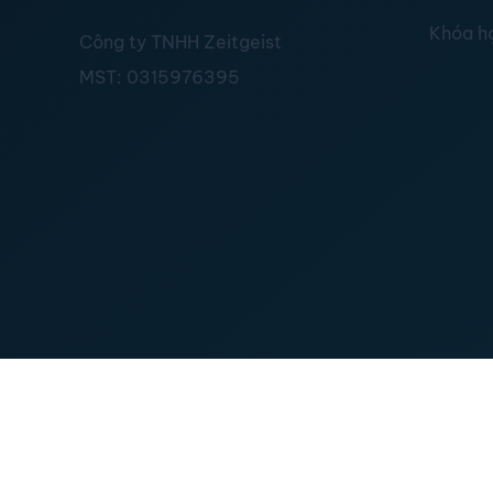
Khóa h
Công ty TNHH Zeitgeist
MST:
0315976395