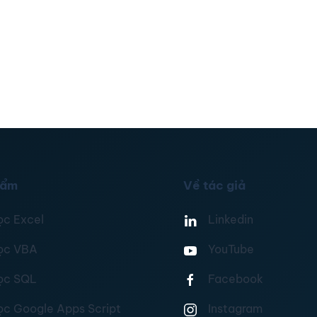
hẩm
Về tác giả
ọc Excel
Linkedin
ọc VBA
YouTube
ọc SQL
Facebook
ọc Google Apps Script
Instagram