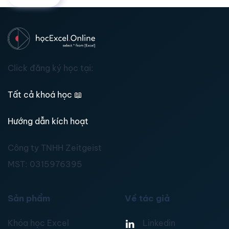
Click đăng ký học tại:
Tất cả khoá học
📖
Hướng dẫn kích hoạt
Công ty TNHH Zeitgeist
MST:
0315976395
Sản phẩm
Về tác giả
Khóa học Excel
Linkedin