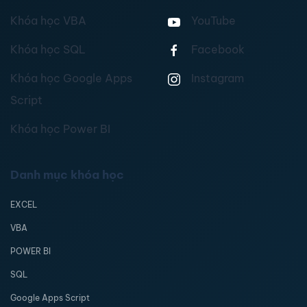
Khóa học VBA
YouTube
Khóa học SQL
Facebook
Khóa học Google Apps
Instagram
Script
Khóa học Power BI
Danh mục khóa học
EXCEL
VBA
POWER BI
SQL
Google Apps Script