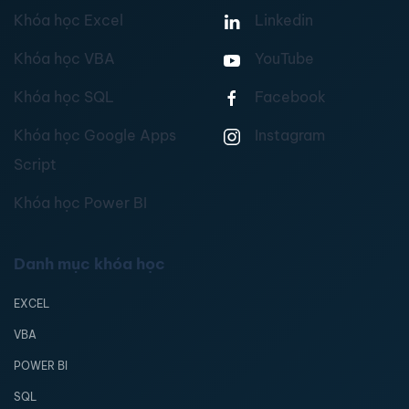
Khóa học Excel
Linkedin
Khóa học VBA
YouTube
Khóa học SQL
Facebook
Khóa học Google Apps
Instagram
Script
Khóa học Power BI
Danh mục khóa học
EXCEL
VBA
POWER BI
SQL