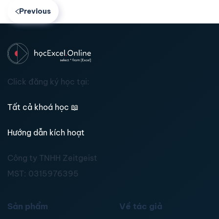
Previous
Click đăng ký học tại:
Tất cả khoá học
📖
Hướng dẫn kích hoạt
Công ty TNHH Zeitgeist
MST:
0315976395
Sản phẩm
Về tác giả