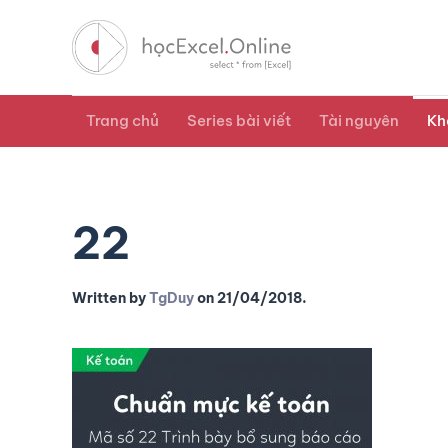
Trang chủ
Series bài viết
Tài nguyên
Kh
22
Written by
TgDuy
on
21/04/2018
.