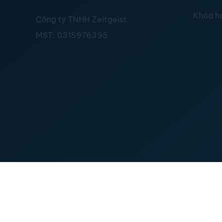
Khóa h
Công ty TNHH Zeitgeist
MST:
0315976395