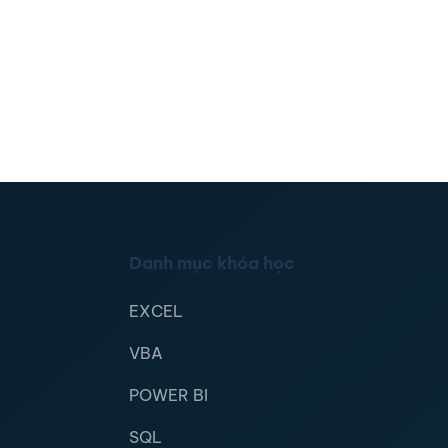
Danh mục khóa học
EXCEL
VBA
POWER BI
SQL