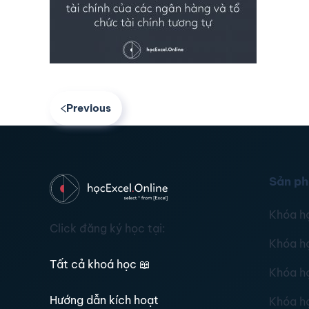
Previous
Sản p
Khóa h
Click đăng ký học tại:
Khóa h
Tất cả khoá học
📖
Khóa h
Hướng dẫn kích hoạt
Khóa h