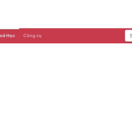
oá Học
Công cụ