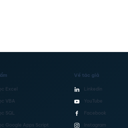
hẩm
Về tác giả
ọc Excel
Linkedin
ọc VBA
YouTube
ọc SQL
Facebook
ọc Google Apps Script
Instagram