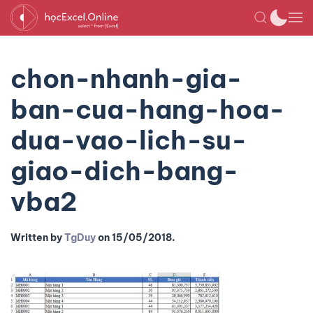
chon-nhanh-gia-
ban-cua-hang-hoa-
dua-vao-lich-su-
giao-dich-bang-
vba2
Written by
TgDuy
on
15/05/2018
.