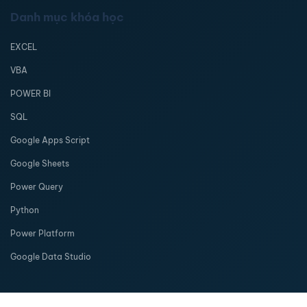
Danh mục khóa học
EXCEL
VBA
POWER BI
SQL
Google Apps Script
Google Sheets
Power Query
Python
Power Platform
Google Data Studio