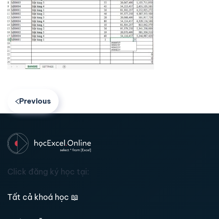
Previous
Click đăng ký học tại:
Tất cả khoá học
📖