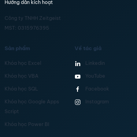
Hướng dẫn kích hoạt
Công ty TNHH Zeitgeist
MST:
0315976395
Sản phẩm
Về tác giả
Khóa học Excel
Linkedin
Khóa học VBA
YouTube
Khóa học SQL
Facebook
Khóa học Google Apps
Instagram
Script
Khóa học Power BI