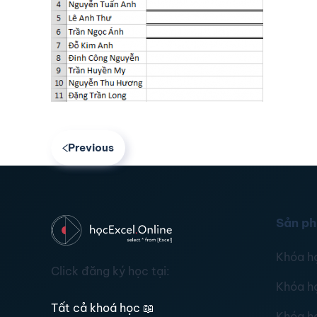
Previous
Sản p
Khóa h
Click đăng ký học tại:
Khóa h
Tất cả khoá học
📖
Khóa h