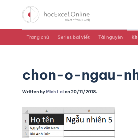
Trang chủ
Series bài viết
Tài nguyên
Kh
chon-o-ngau-nh
Written by
Minh Lai
on
20/11/2018
.