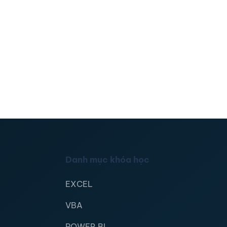
Danh mục khóa học
EXCEL
VBA
POWER BI