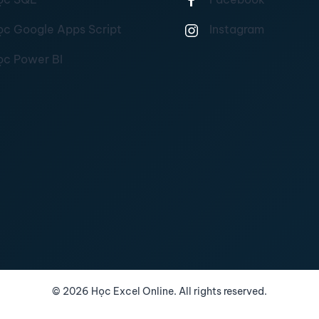
ọc Google Apps Script
Instagram
ọc Power BI
©
2026
Học Excel Online. All rights reserved.