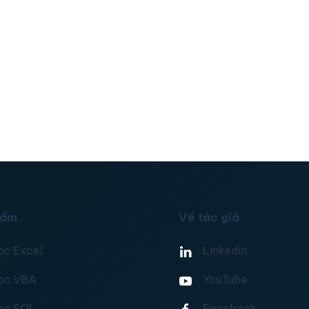
hẩm
Về tác giả
ọc Excel
Linkedin
ọc VBA
YouTube
ọc SQL
Facebook