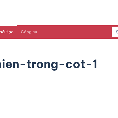
oá Học
Công cụ
ien-trong-cot-1