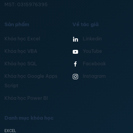
MST:
0315976395
Sản phẩm
Về tác giả
Khóa học Excel
Linkedin
Khóa học VBA
YouTube
Khóa học SQL
Facebook
Khóa học Google Apps
Instagram
Script
Khóa học Power BI
Danh mục khóa học
EXCEL