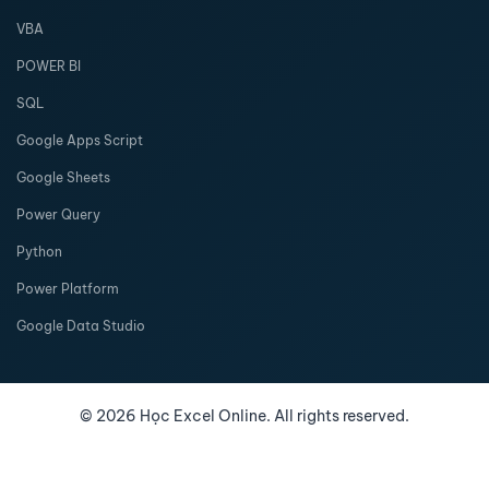
VBA
POWER BI
SQL
Google Apps Script
Google Sheets
Power Query
Python
Power Platform
Google Data Studio
©
2026
Học Excel Online. All rights reserved.