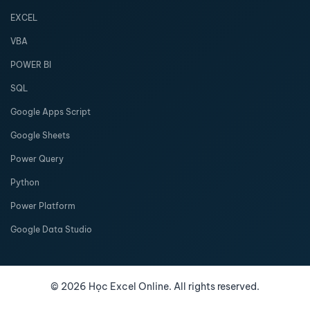
EXCEL
VBA
POWER BI
SQL
Google Apps Script
Google Sheets
Power Query
Python
Power Platform
Google Data Studio
©
2026
Học Excel Online. All rights reserved.