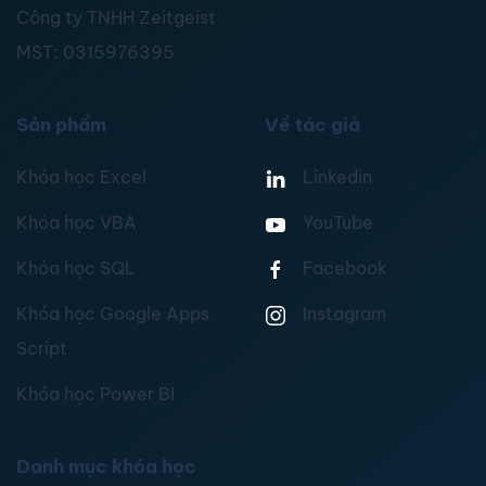
Công ty TNHH Zeitgeist
MST:
0315976395
Sản phẩm
Về tác giả
Khóa học Excel
Linkedin
Khóa học VBA
YouTube
Khóa học SQL
Facebook
Khóa học Google Apps
Instagram
Script
Khóa học Power BI
Danh mục khóa học