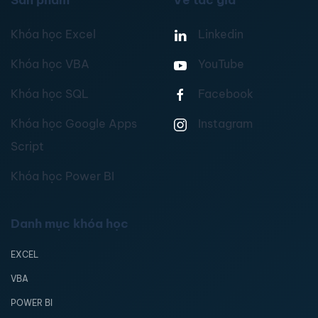
Sản phẩm
Về tác giả
Khóa học Excel
Linkedin
Khóa học VBA
YouTube
Khóa học SQL
Facebook
Khóa học Google Apps
Instagram
Script
Khóa học Power BI
Danh mục khóa học
EXCEL
VBA
POWER BI