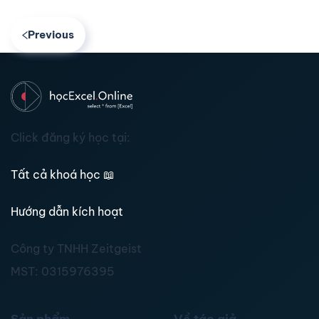
Previous
Click đăng ký học tại:
Tất cả khoá học
📖
Hướng dẫn kích hoạt
Công ty TNHH Zeitgeist
MST:
0315976395