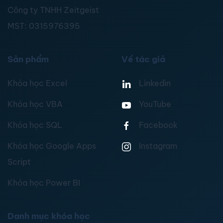
Công ty TNHH Zeitgeist
MST:
0315976395
Sản phẩm
Về tác giả
Khóa học Excel
Linkedin
Khóa học VBA
YouTube
Khóa học SQL
Facebook
Khóa học Google Apps
Instagram
Script
Khóa học Power BI
Danh mục khóa học