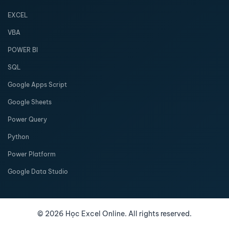
EXCEL
VBA
POWER BI
SQL
Google Apps Script
Google Sheets
Power Query
Python
Power Platform
Google Data Studio
©
2026
Học Excel Online. All rights reserved.