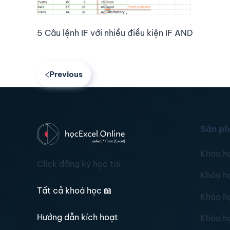
5 Câu lệnh IF với nhiều điều kiện IF AND
Previous
Sản p
Khóa h
Click đăng ký học tại:
Khóa h
Tất cả khoá học
📖
Khóa h
Hướng dẫn kích hoạt
Khóa h