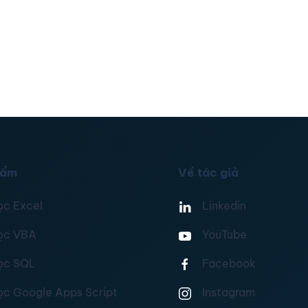
hẩm
Về tác giả
ọc Excel
Linkedin
ọc VBA
YouTube
ọc SQL
Facebook
ọc Google Apps Script
Instagram