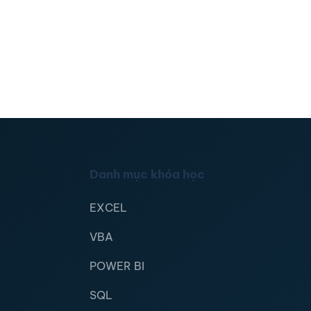
Danh mục khóa học
EXCEL
VBA
POWER BI
SQL