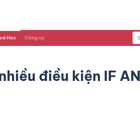
oá Học
Công cụ
 nhiều điều kiện IF A