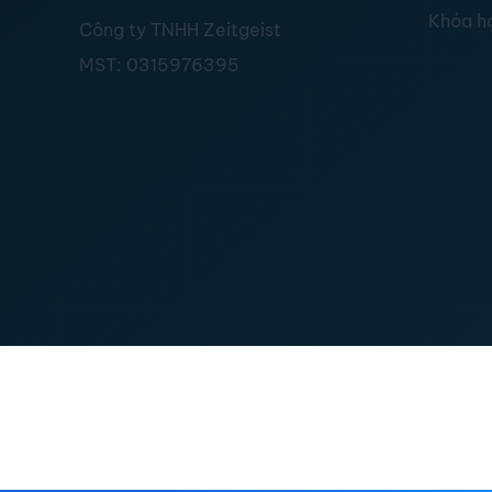
Khóa h
Công ty TNHH Zeitgeist
MST:
0315976395