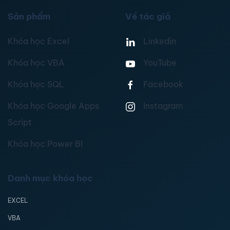
Sản phẩm
Về tác giả
Khóa học Excel
Linkedin
Khóa học VBA
YouTube
Khóa học SQL
Facebook
Khóa học Google Apps
Instagram
Script
Khóa học Power BI
Danh mục khóa học
EXCEL
VBA