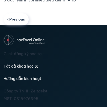
3 Câu lệnh IF với nhiều điều kiện IF AND
Previous
Click đăng ký học tại:
Tất cả khoá học
📖
Hướng dẫn kích hoạt
Công ty TNHH Zeitgeist
MST:
0315976395