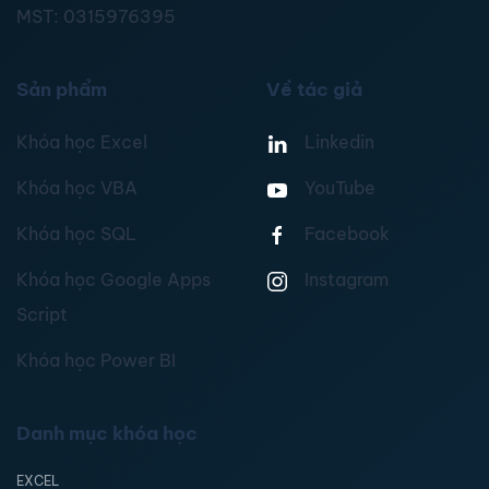
MST:
0315976395
Sản phẩm
Về tác giả
Khóa học Excel
Linkedin
Khóa học VBA
YouTube
Khóa học SQL
Facebook
Khóa học Google Apps
Instagram
Script
Khóa học Power BI
Danh mục khóa học
EXCEL