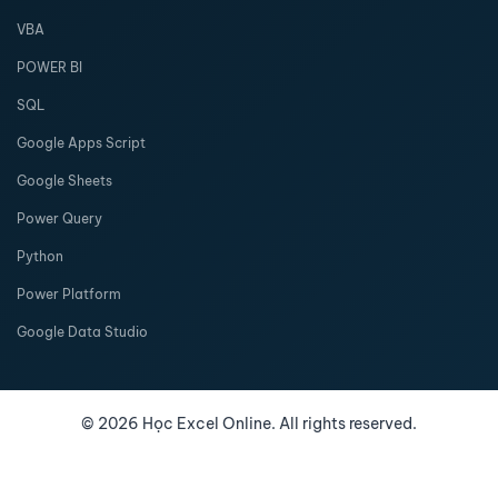
VBA
POWER BI
SQL
Google Apps Script
Google Sheets
Power Query
Python
Power Platform
Google Data Studio
©
2026
Học Excel Online. All rights reserved.