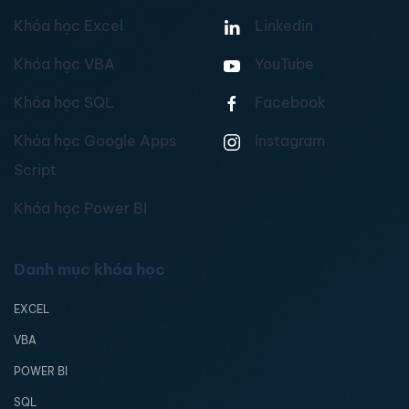
Khóa học Excel
Linkedin
Khóa học VBA
YouTube
Khóa học SQL
Facebook
Khóa học Google Apps
Instagram
Script
Khóa học Power BI
Danh mục khóa học
EXCEL
VBA
POWER BI
SQL