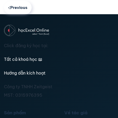
Previous
Click đăng ký học tại:
Tất cả khoá học
📖
Hướng dẫn kích hoạt
Công ty TNHH Zeitgeist
MST:
0315976395
Sản phẩm
Về tác giả