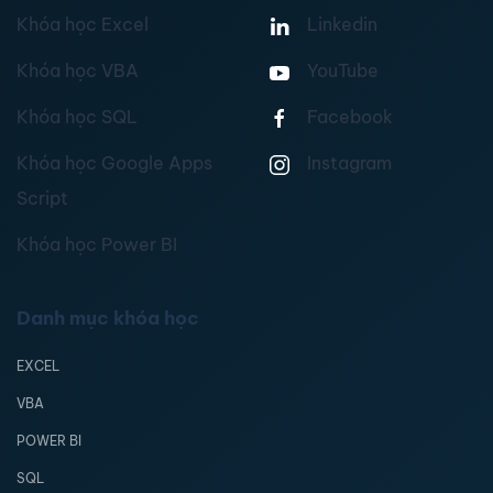
Khóa học Excel
Linkedin
Khóa học VBA
YouTube
Khóa học SQL
Facebook
Khóa học Google Apps
Instagram
Script
Khóa học Power BI
Danh mục khóa học
EXCEL
VBA
POWER BI
SQL