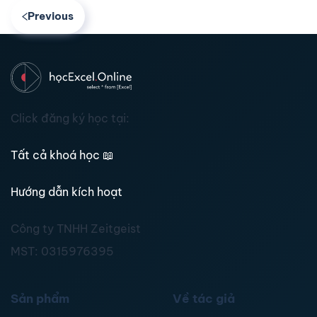
Previous
Click đăng ký học tại:
Tất cả khoá học
📖
Hướng dẫn kích hoạt
Công ty TNHH Zeitgeist
MST:
0315976395
Sản phẩm
Về tác giả