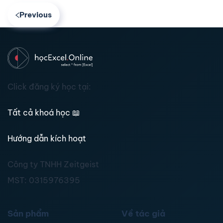
Previous
Click đăng ký học tại:
Tất cả khoá học
📖
Hướng dẫn kích hoạt
Công ty TNHH Zeitgeist
MST:
0315976395
Sản phẩm
Về tác giả