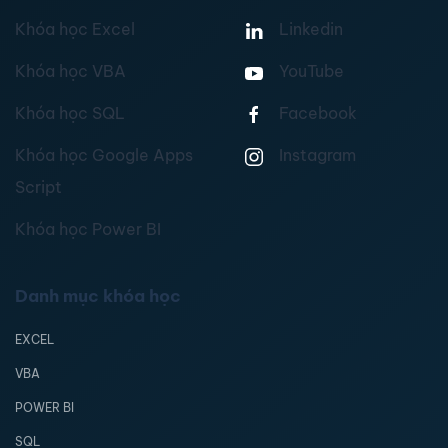
Khóa học Excel
Linkedin
Khóa học VBA
YouTube
Khóa học SQL
Facebook
Khóa học Google Apps
Instagram
Script
Khóa học Power BI
Danh mục khóa học
EXCEL
VBA
POWER BI
SQL