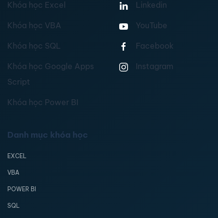
Khóa học Excel
Linkedin
Khóa học VBA
YouTube
Khóa học SQL
Facebook
Khóa học Google Apps
Instagram
Script
Khóa học Power BI
Danh mục khóa học
EXCEL
VBA
POWER BI
SQL