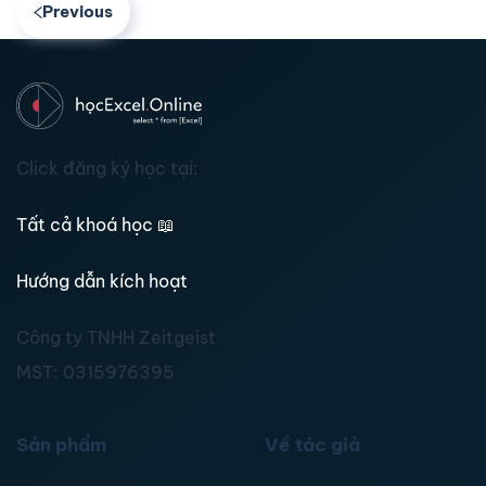
Previous
Click đăng ký học tại:
Tất cả khoá học
📖
Hướng dẫn kích hoạt
Công ty TNHH Zeitgeist
MST:
0315976395
Sản phẩm
Về tác giả