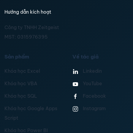
Hướng dẫn kích hoạt
Công ty TNHH Zeitgeist
MST:
0315976395
Sản phẩm
Về tác giả
Khóa học Excel
Linkedin
Khóa học VBA
YouTube
Khóa học SQL
Facebook
Khóa học Google Apps
Instagram
Script
Khóa học Power BI