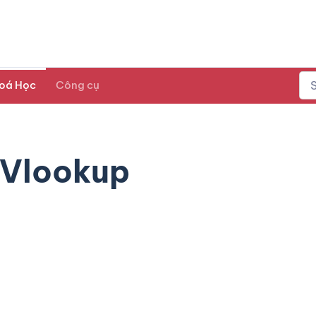
oá Học
Công cụ
 Vlookup