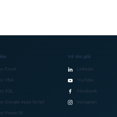
hẩm
Về tác giả
ọc Excel
Linkedin
ọc VBA
YouTube
ọc SQL
Facebook
ọc Google Apps Script
Instagram
ọc Power BI