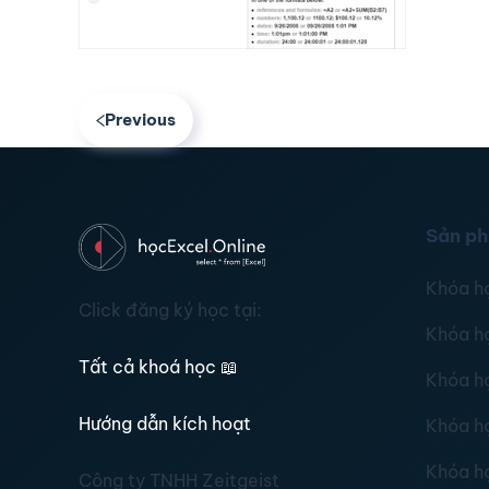
Previous
Sản p
Khóa h
Click đăng ký học tại:
Khóa h
Tất cả khoá học
📖
Khóa h
Hướng dẫn kích hoạt
Khóa h
Khóa h
Công ty TNHH Zeitgeist