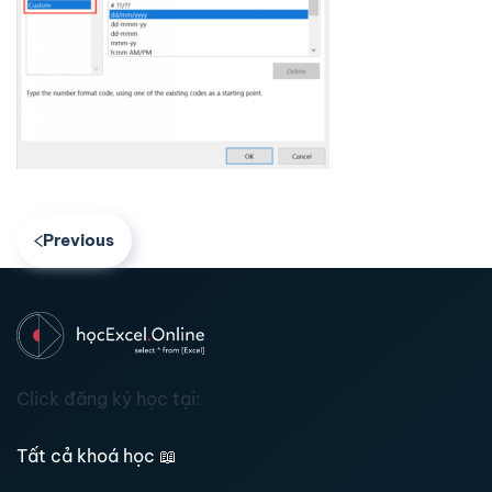
Previous
Click đăng ký học tại:
Tất cả khoá học
📖