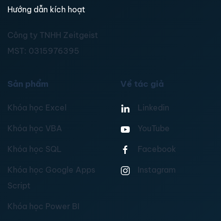
Hướng dẫn kích hoạt
Công ty TNHH Zeitgeist
MST:
0315976395
Sản phẩm
Về tác giả
Khóa học Excel
Linkedin
Khóa học VBA
YouTube
Khóa học SQL
Facebook
Khóa học Google Apps
Instagram
Script
Khóa học Power BI