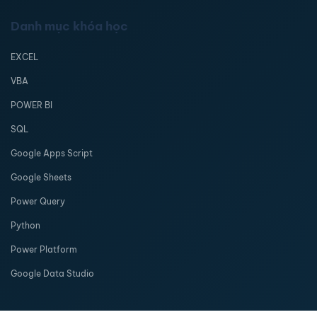
Danh mục khóa học
EXCEL
VBA
POWER BI
SQL
Google Apps Script
Google Sheets
Power Query
Python
Power Platform
Google Data Studio