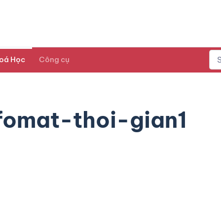
oá Học
Công cụ
fomat-thoi-gian1