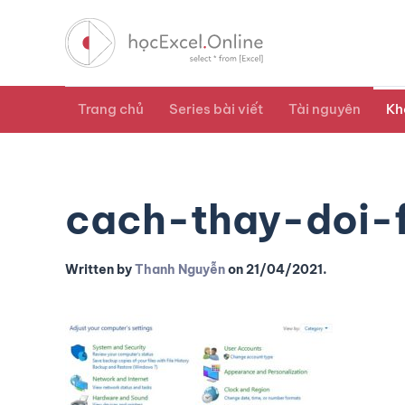
Trang chủ
Series bài viết
Tài nguyên
Kh
cach-thay-doi-
Written by
Thanh Nguyễn
on
21/04/2021
.