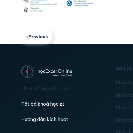
Previous
Sản p
Khóa h
Click đăng ký học tại:
Khóa h
Tất cả khoá học
📖
Khóa h
Hướng dẫn kích hoạt
Khóa h
Khóa h