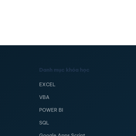
Danh mục khóa học
EXCEL
VBA
POWER BI
SQL
Google Apps Script