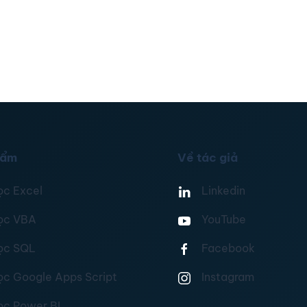
hẩm
Về tác giả
ọc Excel
Linkedin
ọc VBA
YouTube
ọc SQL
Facebook
ọc Google Apps Script
Instagram
ọc Power BI