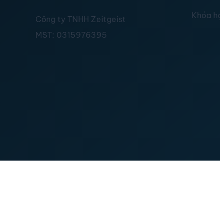
Khóa h
Công ty TNHH Zeitgeist
MST:
0315976395