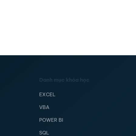
Danh mục khóa học
EXCEL
VBA
POWER BI
SQL