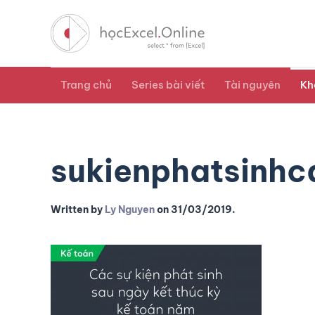
Trang chủ
Series bài viết
Tài nguyên
Kh
sukienphatsinhc
Written by
Ly Nguyen
on
31/03/2019
.