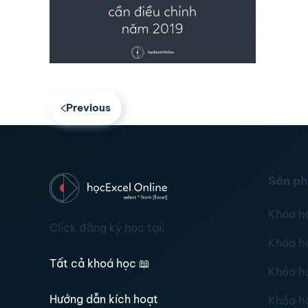
Previous
Sản p
Khóa h
Click đăng ký học tại:
Khóa h
Tất cả khoá học
📖
Khóa h
Hướng dẫn kích hoạt
Khóa h