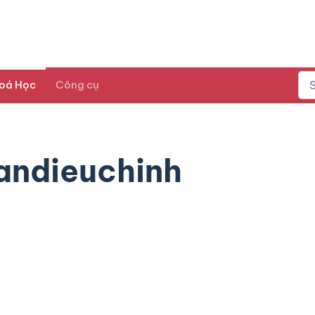
oá Học
Công cụ
andieuchinh