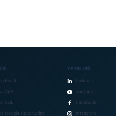
hẩm
Về tác giả
ọc Excel
Linkedin
ọc VBA
YouTube
ọc SQL
Facebook
ọc Google Apps Script
Instagram