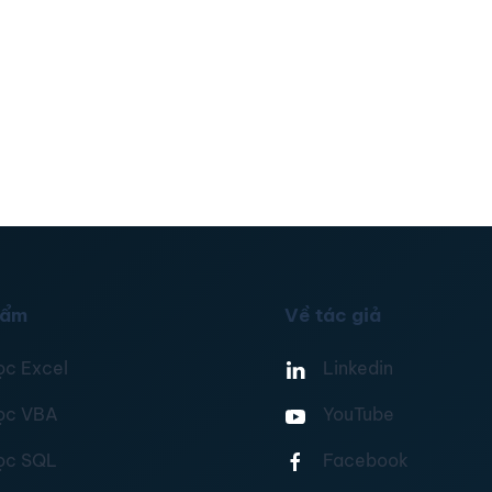
hẩm
Về tác giả
ọc Excel
Linkedin
ọc VBA
YouTube
ọc SQL
Facebook