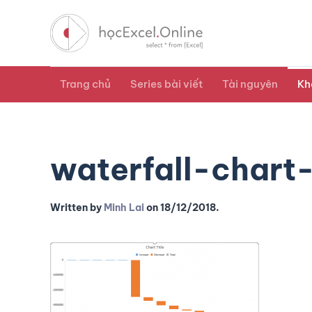
Trang chủ
Series bài viết
Tài nguyên
Kh
waterfall-chart
Written by
Minh Lai
on
18/12/2018
.