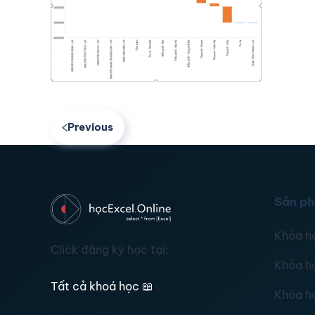
Previous
Sản p
Khóa h
Click đăng ký học tại:
Khóa h
Tất cả khoá học
📖
Khóa h