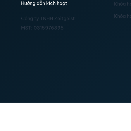
Hướng dẫn kích hoạt
Khóa h
Khóa h
Công ty TNHH Zeitgeist
MST:
0315976395