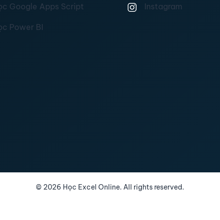
ọc Google Apps Script
Instagram
ọc Power BI
©
2026
Học Excel Online. All rights reserved.