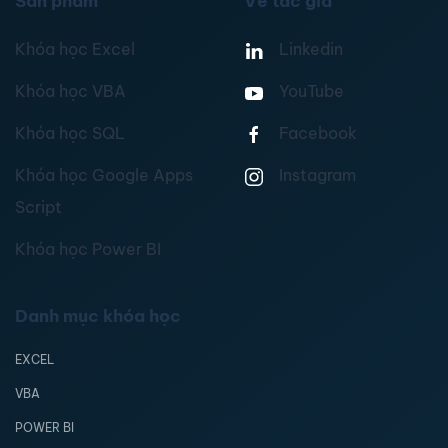
Sản phẩm
Về tác giả
Khóa học Excel
Linkedin
Khóa học VBA
YouTube
Khóa học SQL
Facebook
Khóa học Google Apps
Instagram
Script
Khóa học Power BI
Danh mục khóa học
EXCEL
VBA
POWER BI