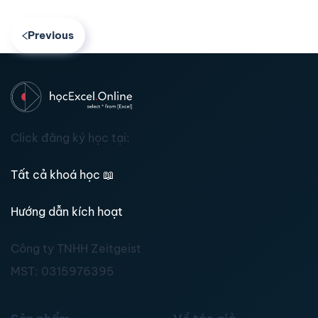
Previous
Click đăng ký học tại:
Tất cả khoá học
📖
Hướng dẫn kích hoạt
Công ty TNHH Zeitgeist
MST:
0315976395