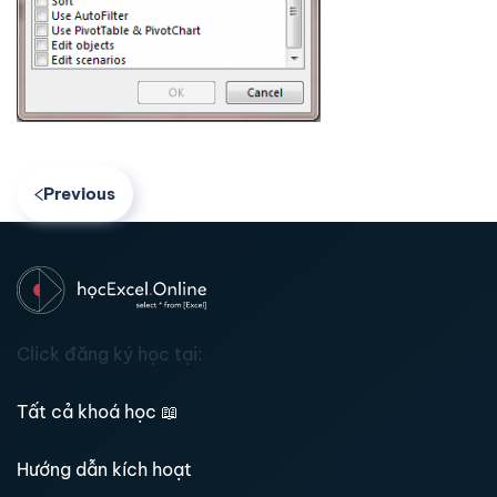
Previous
Click đăng ký học tại:
Tất cả khoá học
📖
Hướng dẫn kích hoạt