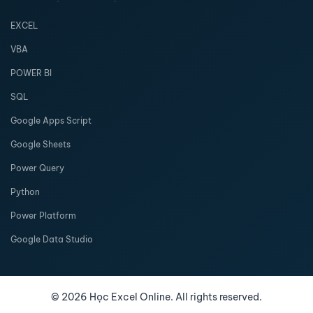
EXCEL
VBA
POWER BI
SQL
Google Apps Script
Google Sheets
Power Query
Python
Power Platform
Google Data Studio
©
2026
Học Excel Online. All rights reserved.