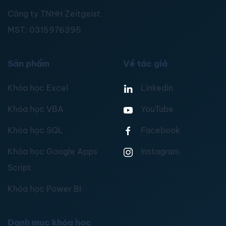
Công ty TNHH Zeitgeist
MST:
0315976395
Sản phẩm
Về tác giả
Khóa học Excel
Linkedin
Khóa học VBA
YouTube
Khóa học SQL
Facebook
Khóa học Google Apps
Instagram
Script
Khóa học Power BI
Danh mục khóa học