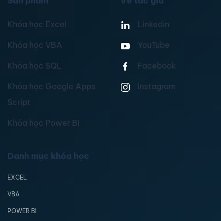
Sản phẩm
Về tác giả
Khóa học Excel
Linkedin
Khóa học VBA
YouTube
Khóa học SQL
Facebook
Khóa học Google Apps
Instagram
Script
Khóa học Power BI
Danh mục khóa học
EXCEL
VBA
POWER BI