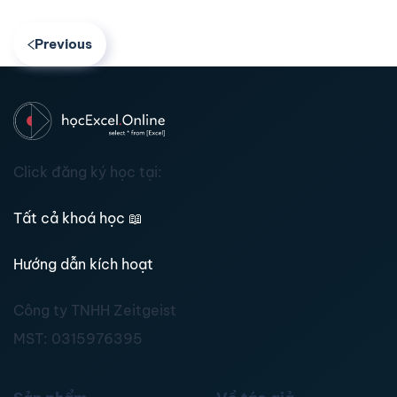
Previous
Click đăng ký học tại:
Tất cả khoá học
📖
Hướng dẫn kích hoạt
Công ty TNHH Zeitgeist
MST:
0315976395