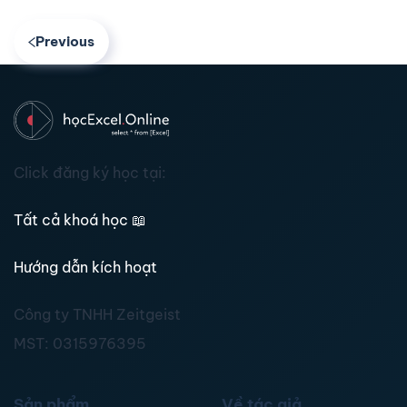
Previous
Click đăng ký học tại:
Tất cả khoá học
📖
Hướng dẫn kích hoạt
Công ty TNHH Zeitgeist
MST:
0315976395
Sản phẩm
Về tác giả