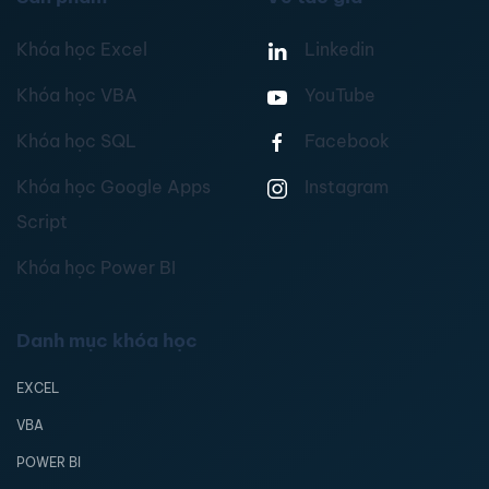
Khóa học Excel
Linkedin
Khóa học VBA
YouTube
Khóa học SQL
Facebook
Khóa học Google Apps
Instagram
Script
Khóa học Power BI
Danh mục khóa học
EXCEL
VBA
POWER BI