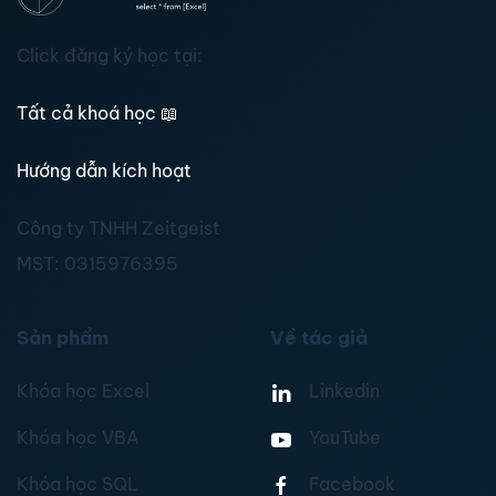
Click đăng ký học tại:
Tất cả khoá học
📖
Hướng dẫn kích hoạt
Công ty TNHH Zeitgeist
MST:
0315976395
Sản phẩm
Về tác giả
Khóa học Excel
Linkedin
Khóa học VBA
YouTube
Khóa học SQL
Facebook