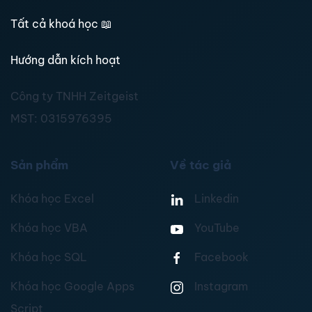
Tất cả khoá học
📖
Hướng dẫn kích hoạt
Công ty TNHH Zeitgeist
MST:
0315976395
Sản phẩm
Về tác giả
Khóa học Excel
Linkedin
Khóa học VBA
YouTube
Khóa học SQL
Facebook
Khóa học Google Apps
Instagram
Script