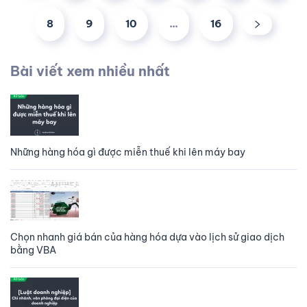
8
9
10
…
16
Bài viết xem nhiều nhất
Những hàng hóa gì được miễn thuế khi lên máy bay
Chọn nhanh giá bán của hàng hóa dựa vào lịch sử giao dịch
bằng VBA