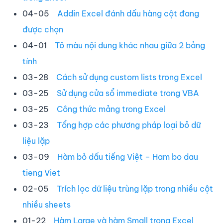
04-05
Addin Excel đánh dấu hàng cột đang
được chọn
04-01
Tô màu nội dung khác nhau giữa 2 bảng
tính
03-28
Cách sử dụng custom lists trong Excel
03-25
Sử dụng cửa sổ immediate trong VBA
03-25
Công thức mảng trong Excel
03-23
Tổng hợp các phương pháp loại bỏ dữ
liệu lặp
03-09
Hàm bỏ dấu tiếng Việt – Ham bo dau
tieng Viet
02-05
Trích lọc dữ liệu trùng lặp trong nhiều cột
nhiều sheets
01-22
Hàm Large và hàm Small trong Excel