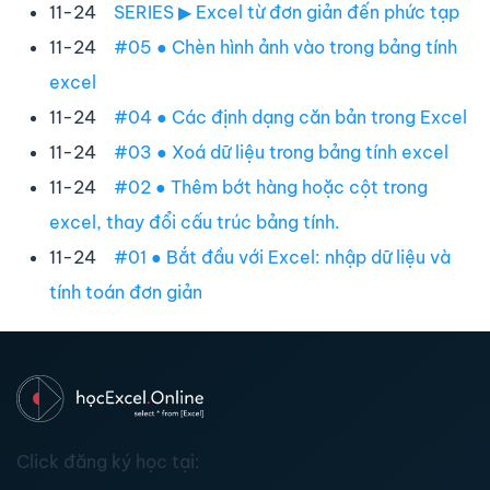
11-24
SERIES ▶ Excel từ đơn giản đến phức tạp
11-24
#05 ● Chèn hình ảnh vào trong bảng tính
excel
11-24
#04 ● Các định dạng căn bản trong Excel
11-24
#03 ● Xoá dữ liệu trong bảng tính excel
11-24
#02 ● Thêm bớt hàng hoặc cột trong
excel, thay đổi cấu trúc bảng tính.
11-24
#01 ● Bắt đầu với Excel: nhập dữ liệu và
tính toán đơn giản
Click đăng ký học tại: