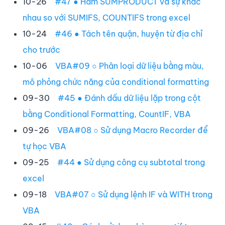
10-26
#47 ● Hàm SUMPRODUCT và sự khác
nhau so với SUMIFS, COUNTIFS trong excel
10-24
#46 ● Tách tên quận, huyện từ địa chỉ
cho trước
10-06
VBA#09 ○ Phân loại dữ liệu bằng màu,
mô phỏng chức năng của conditional formatting
09-30
#45 ● Đánh dấu dữ liệu lặp trong cột
bằng Conditional Formatting, CountIF, VBA
09-26
VBA#08 ○ Sử dụng Macro Recorder để
tự học VBA
09-25
#44 ● Sử dụng công cụ subtotal trong
excel
09-18
VBA#07 ○ Sử dụng lệnh IF và WITH trong
VBA