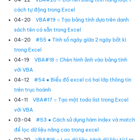
cách tự động trong Excel
04-20
VBA#19 ○ Tạo bảng tính dựa trên danh
sách tên có sẵn trong Excel
04-20
#55 ● Tính số ngày giữa 2 ngày bất kì
trong Excel
04-19
VBA#18 ○ Chèn hình ảnh vào bảng tính
với VBA
04-12
#54 ● Biểu đồ excel có hai lớp thông tin
trên trục hoành
04-11
VBA#17 ○ Tạo một todo list trong Excel
với VBA
03-04
#53 ● Cách sử dụng hàm index và match
để lọc dữ liệu nâng cao trong excel
02-20
VBA#16 ○ Lọc dữ liệu, tách dữ liệu từ 1 ra