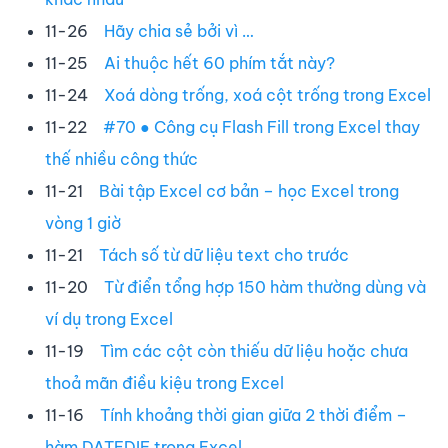
11-26
Hãy chia sẻ bởi vì …
11-25
Ai thuộc hết 60 phím tắt này?
11-24
Xoá dòng trống, xoá cột trống trong Excel
11-22
#70 ● Công cụ Flash Fill trong Excel thay
thế nhiều công thức
11-21
Bài tập Excel cơ bản – học Excel trong
vòng 1 giờ
11-21
Tách số từ dữ liệu text cho trước
11-20
Từ điển tổng hợp 150 hàm thường dùng và
ví dụ trong Excel
11-19
Tìm các cột còn thiếu dữ liệu hoặc chưa
thoả mãn điều kiệu trong Excel
11-16
Tính khoảng thời gian giữa 2 thời điểm –
hàm DATEDIF trong Excel