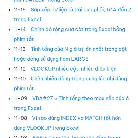
11-15
Sắp xếp dữ liệu từ trái qua phải, từ A đến Z
trong Excel
11-14
Chỉnh độ rộng của cột trong Excel bằng
phím tắt
11-13
Tỉnh tổng của N giá trị lớn nhất trong cột
hoặc dòng sử dụng hàm LARGE
11-12
VLOOKUP nhiều cột, nhiều điều kiện
11-10
Chèn nhiều dòng trống cùng lúc chỉ dùng
phím tắt
11-09
VBA#27 ○ Tỉnh tổng theo màu nền của ô
trong Excel
11-08
Vì sao dùng INDEX và MATCH tốt hơn
dùng VLOOKUP trong Excel
11-08
#69 ● Tách tên, họ và tên đệm trong