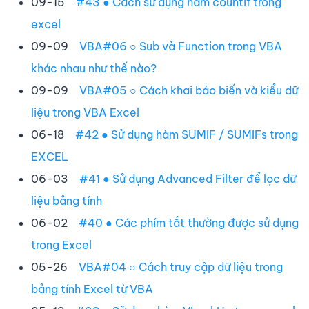
09-15
#43 ● Cách sử dụng hàm countif trong
excel
09-09
VBA#06 ○ Sub và Function trong VBA
khác nhau như thế nào?
09-09
VBA#05 ○ Cách khai báo biến và kiểu dữ
liệu trong VBA Excel
06-18
#42 ● Sử dụng hàm SUMIF / SUMIFs trong
EXCEL
06-03
#41 ● Sử dụng Advanced Filter để lọc dữ
liệu bảng tính
06-02
#40 ● Các phím tắt thường được sử dụng
trong Excel
05-26
VBA#04 ○ Cách truy cập dữ liệu trong
bảng tính Excel từ VBA