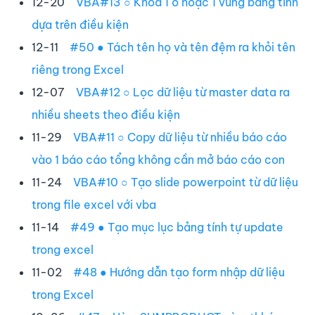
12-20
VBA#13 ○ Khoá 1 ô hoặc 1 vùng bảng tính
dựa trên điều kiện
12-11
#50 ● Tách tên họ và tên đệm ra khỏi tên
riêng trong Excel
12-07
VBA#12 ○ Lọc dữ liệu từ master data ra
nhiều sheets theo điều kiện
11-29
VBA#11 ○ Copy dữ liệu từ nhiều báo cáo
vào 1 báo cáo tổng không cần mở báo cáo con
11-24
VBA#10 ○ Tạo slide powerpoint từ dữ liệu
trong file excel với vba
11-14
#49 ● Tạo mục lục bảng tính tự update
trong excel
11-02
#48 ● Hướng dẫn tạo form nhập dữ liệu
trong Excel