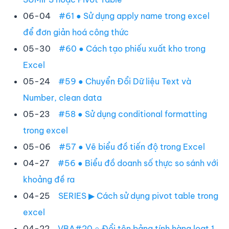
06-04
#61 ● Sử dụng apply name trong excel
để đơn giản hoá công thức
05-30
#60 ● Cách tạo phiếu xuất kho trong
Excel
05-24
#59 ● Chuyển Đổi Dữ liệu Text và
Number, clean data
05-23
#58 ● Sử dụng conditional formatting
trong excel
05-06
#57 ● Vẽ biểu đồ tiến độ trong Excel
04-27
#56 ● Biểu đồ doanh số thực so sánh với
khoảng đề ra
04-25
SERIES ▶ Cách sử dụng pivot table trong
excel
04-22
VBA#20 ○ Đổi tên bảng tính hàng loạt 1