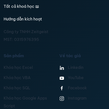
Tất cả khoá học
📖
Hướng dẫn kích hoạt
Công ty TNHH Zeitgeist
MST:
0315976395
Sản phẩm
Về tác giả
Khóa học Excel
Linkedin
Khóa học VBA
YouTube
Khóa học SQL
Facebook
Khóa học Google Apps
Instagram
Script