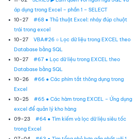
áp dụng trong Excel – phần 1 – SELECT
10-27
#68 ● Thủ thuật Excel: nháy đúp chuột
trái trong excel
10-27
VBA#26 ○ Lọc dữ liệu trong EXCEL theo
Database bằng SQL
10-27
#67 ● Lọc dữ liệu trong EXCEL theo
Database bằng SQL
10-26
#66 ● Các phím tắt thông dụng trong
Excel
10-25
#65 ● Các hàm trong EXCEL – Ứng dụng
excel để quản lý kho hàng
09-23
#64 ● Tìm kiếm và lọc dữ liệu siêu tốc
trong Excel
07-04
#63 ● Tìm tổng nhỏ hơn gần nhất với 1