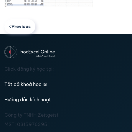
Previous
Click đăng ký học tại:
Tất cả khoá học
📖
Hướng dẫn kích hoạt
Công ty TNHH Zeitgeist
MST:
0315976395