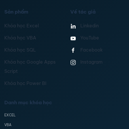
Sản phẩm
Về tác giả
Khóa học Excel
Linkedin
Khóa học VBA
YouTube
Khóa học SQL
Facebook
Khóa học Google Apps
Instagram
Script
Khóa học Power BI
Danh mục khóa học
EXCEL
VBA