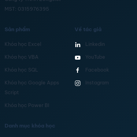
MST:
0315976395
Sản phẩm
Về tác giả
Khóa học Excel
Linkedin
Khóa học VBA
YouTube
Khóa học SQL
Facebook
Khóa học Google Apps
Instagram
Script
Khóa học Power BI
Danh mục khóa học