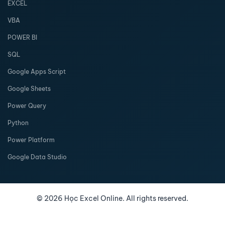
EXCEL
VBA
POWER BI
SQL
Google Apps Script
Google Sheets
Power Query
Python
Power Platform
Google Data Studio
©
2026
Học Excel Online. All rights reserved.