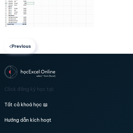
Previous
Click đăng ký học tại:
Tất cả khoá học
📖
Hướng dẫn kích hoạt