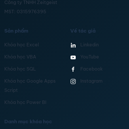
Công ty TNHH Zeitgeist
MST:
0315976395
Sản phẩm
Về tác giả
Khóa học Excel
Linkedin
Khóa học VBA
YouTube
Khóa học SQL
Facebook
Khóa học Google Apps
Instagram
Script
Khóa học Power BI
Danh mục khóa học