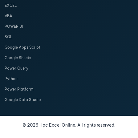
EXCEL
VBA
POWER BI
SQL
Google Apps Script
Google Sheets
Power Query
Python
Power Platform
Google Data Studio
©
2026
Học Excel Online. All rights reserved.