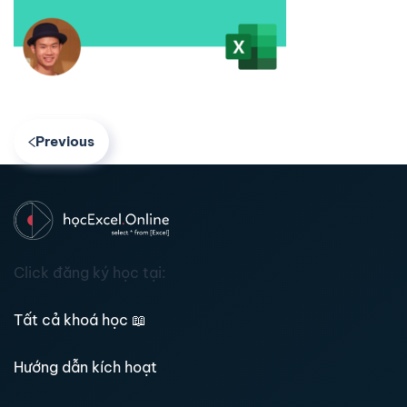
Previous
Click đăng ký học tại:
Tất cả khoá học
📖
Hướng dẫn kích hoạt