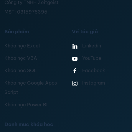
Công ty TNHH Zeitgeist
MST:
0315976395
Sản phẩm
Về tác giả
Khóa học Excel
Linkedin
Khóa học VBA
YouTube
Khóa học SQL
Facebook
Khóa học Google Apps
Instagram
Script
Khóa học Power BI
Danh mục khóa học