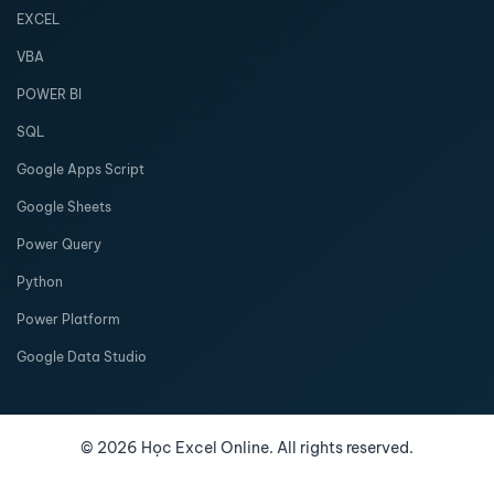
EXCEL
VBA
POWER BI
SQL
Google Apps Script
Google Sheets
Power Query
Python
Power Platform
Google Data Studio
©
2026
Học Excel Online. All rights reserved.