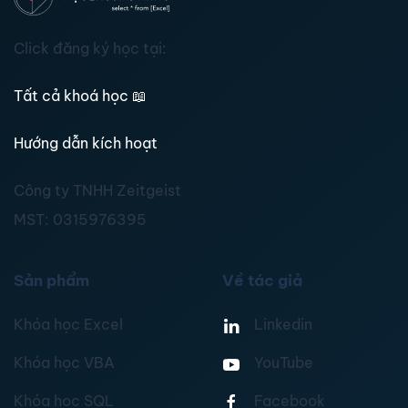
Click đăng ký học tại:
Tất cả khoá học
📖
Hướng dẫn kích hoạt
Công ty TNHH Zeitgeist
MST:
0315976395
Sản phẩm
Về tác giả
Khóa học Excel
Linkedin
Khóa học VBA
YouTube
Khóa học SQL
Facebook